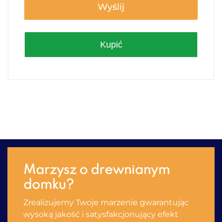
Wyślij
Kupić
Marzysz o drewnianym
domku?
Zrealizujemy Twoje marzenie gwarantując
wysoką jakość i satysfakсjonujący efekt