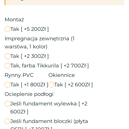
Montaż
Tak
[ +5 200Zł ]
Impregnacja zewnętrzna (1
warstwa, 1 kolor)
Tak
[ +2 300Zł ]
Tak, farba Tikkurila
[ +2 700Zł ]
Rynny PVC
Okiennice
Tak
[ +1 800Zł ]
Tak
[ +2 600Zł ]
Ocieplenie podłogi
Jeśli fundament wylewka
[ +2
600Zł ]
Jeśli fundament bloczki (płyta