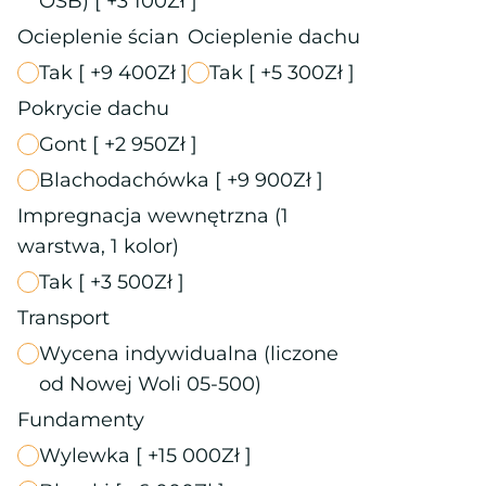
OSB)
[ +3 100Zł ]
Ocieplenie ścian
Ocieplenie dachu
Tak
[ +9 400Zł ]
Tak
[ +5 300Zł ]
Pokrycie dachu
Gont
[ +2 950Zł ]
Blachodachówka
[ +9 900Zł ]
Impregnacja wewnętrzna (1
warstwa, 1 kolor)
Tak
[ +3 500Zł ]
Transport
Wycena indywidualna (liczone
od Nowej Woli 05-500)
Fundamenty
Wylewka
[ +15 000Zł ]