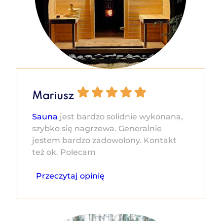
Mariusz
Sauna
jest bardzo solidnie wykonana,
szybko się nagrzewa. Generalnie
jestem bardzo zadowolony. Kontakt
też ok. Polecam
Przeczytaj opinię