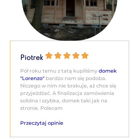
Piotrek
Pół roku temu z tatą kupiliśmy
domek
"Lorenzo"
bardzo nam się podoba.
Niczego w nim nie brakuje, aż chce się
przyjeżdżać. A finalizacja zamówienia
solidna i szybka, domek taki jak na
stronie. Polecam
Przeczytaj opinie