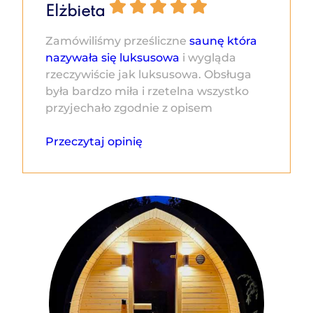
Elżbieta
Zamówiliśmy prześliczne
saunę która
nazywała się luksusowa
i wygląda
rzeczywiście jak luksusowa. Obsługa
była bardzo miła i rzetelna wszystko
przyjechało zgodnie z opisem
Przeczytaj opinię