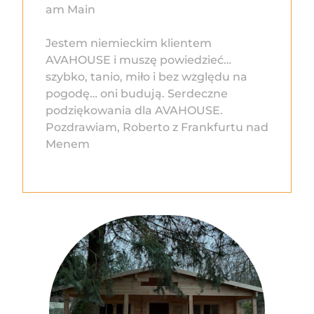
am Main
Jestem niemieckim klientem
AVAHOUSE i muszę powiedzieć…
szybko, tanio, miło i bez względu na
pogodę… oni budują. Serdeczne
podziękowania dla AVAHOUSE.
Pozdrawiam, Roberto z Frankfurtu nad
Menem