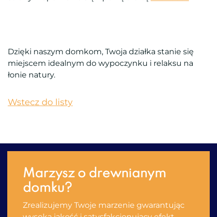
Dzięki naszym domkom, Twoja działka stanie się
miejscem idealnym do wypoczynku i relaksu na
łonie natury.
Wstecz do listy
Marzysz o drewnianym
domku?
Zrealizujemy Twoje marzenie gwarantując
wysoką jakość i satysfakсjonujący efekt