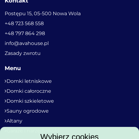
Kontakt
Postępu 15, 05-500 Nowa Wola
+48 723 568 558
+48 797 864 298
info@avahouse.pl
Zasady zwrotu
Menu
Domki letniskowe
Domki całoroczne
Domki szkieletowe
Sauny ogrodowe
Altany
Garaże i narzędziówki
Wybierz cookies