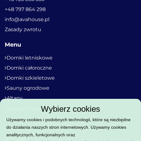
+48 797 864 298
info@avahouse.pl
Zasady zwrotu
Menu
Domki letniskowe
Domki całoroczne
Domki szkieletowe
Sauny ogrodowe
Altany
Wybierz cookies
Garaże i narzędziówki
Dodatkowe akcesoria
Używamy cookies i podobnych technologii, które są niezbędne
do działania naszych stron internetowych. Używamy cookies
Galeria
analitycznych, funkcjonalnych oraz
Kontakt