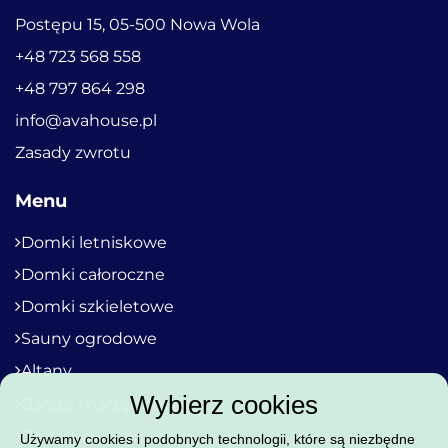
Postępu 15, 05-500 Nowa Wola
+48 723 568 558
+48 797 864 298
info@avahouse.pl
Zasady zwrotu
Menu
Domki letniskowe
Domki całoroczne
Domki szkieletowe
Sauny ogrodowe
Altany
Wybierz cookies
Garaże i narzędziówki
Dodatkowe akcesoria
Używamy cookies i podobnych technologii, które są niezbędne