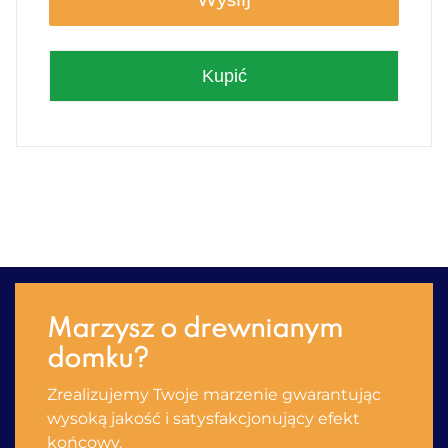
Wyślij
Kupić
Marzysz o drewnianym
domku?
Zrealizujemy Twoje marzenie gwarantując
wysoką jakość i satysfakсjonujący efekt
końcowy.