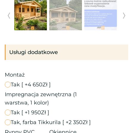
Usługi dodatkowe
Montaż
Tak
[ +4 650Zł ]
Impregnacja zewnętrzna (1
warstwa, 1 kolor)
Tak
[ +1 950Zł ]
Tak, farba Tikkurila
[ +2 350Zł ]
Rynny PVC
Okiennice