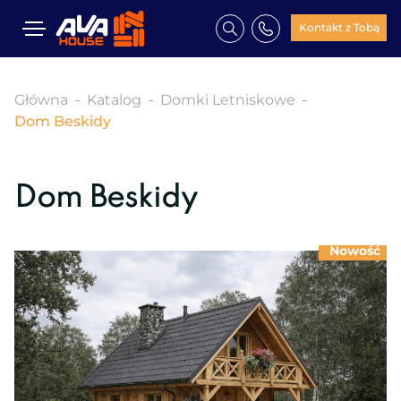
Kontakt z Tobą
Główna
Katalog
Domki Letniskowe
Dom Beskidy
Dom Beskidy
Nowość
Nowość
Nowość
Nowość
Nowość
Nowość
Nowość
Nowość
Nowość
Nowość
Nowość
Nowość