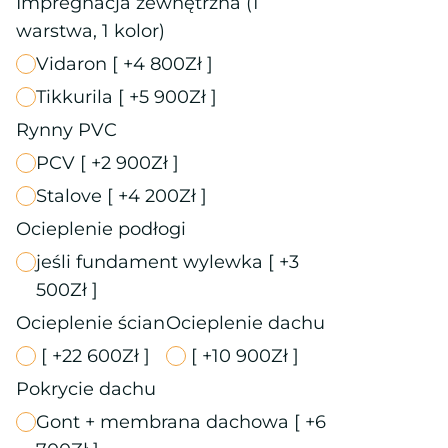
Impregnacja zewnętrzna (1
warstwa, 1 kolor)
Vidaron
[ +4 800Zł ]
Tikkurila
[ +5 900Zł ]
Rynny PVC
PCV
[ +2 900Zł ]
Stalove
[ +4 200Zł ]
Ocieplenie podłogi
jeśli fundament wylewka
[ +3
500Zł ]
Ocieplenie ścian
Ocieplenie dachu
[ +22 600Zł ]
[ +10 900Zł ]
Pokrycie dachu
Gont + membrana dachowa
[ +6