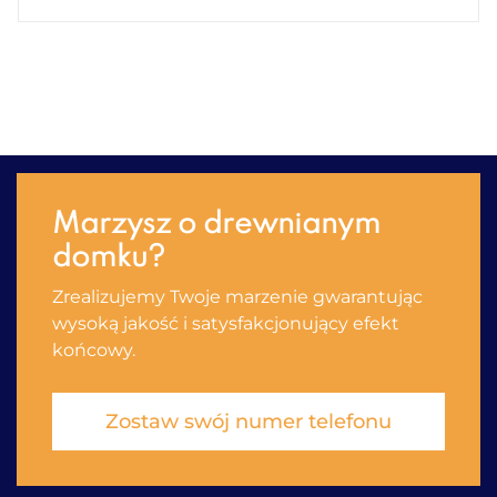
Marzysz o drewnianym
domku?
Zrealizujemy Twoje marzenie gwarantując
wysoką jakość i satysfakсjonujący efekt
końcowy.
Zostaw swój numer telefonu