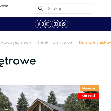
 Wola
iskowe piętrowe
Domki Letniskowe
Domki letnisko
iętrowe
Nowość
Od ręki