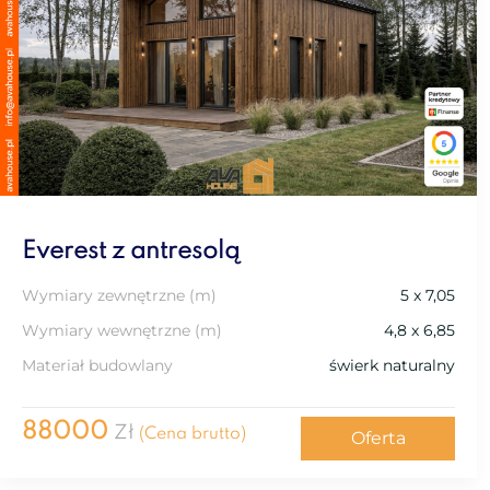
Everest z antresolą
Wymiary zewnętrzne (m)
5 x 7,05
Wymiary wewnętrzne (m)
4,8 x 6,85
Materiał budowlany
świerk naturalny
88000
Zł
(Cena brutto)
Oferta