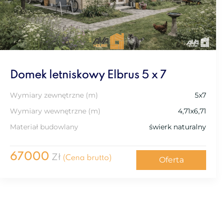
Domek letniskowy Elbrus 5 x 7
Wymiary zewnętrzne (m)
5x7
Wymiary wewnętrzne (m)
4,71x6,71
Materiał budowlany
świerk naturalny
67000
Zł
(Cena brutto)
Oferta