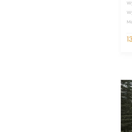
Wy
Wy
Ma
1