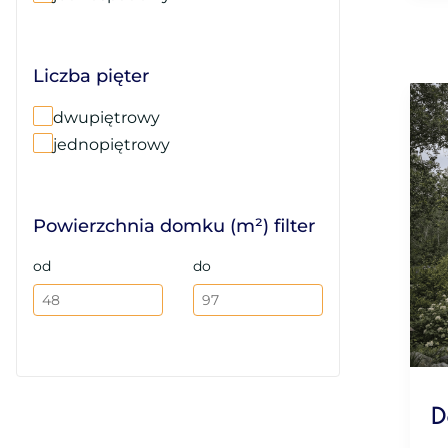
Liczba pięter
dwupiętrowy
jednopiętrowy
Powierzchnia domku (m²) filter
od
do
D