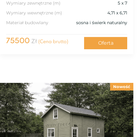
Wymiary zewnętrzne (m)
5 x 7
Wymiary wewnętrzne (m)
4,71 x 6,71
Materiał budowlany
sosna i świerk naturalny
75500
Zł
(Cena brutto)
Oferta
Nowość