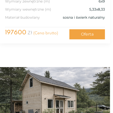
Wymiary zewnętrzne (m)
6x9
Wymiary wewnętrzne (m)
5,33x8,33
Materiał budowlany
sosna i świerk naturalny
197600
Zł
(Cena brutto)
Oferta