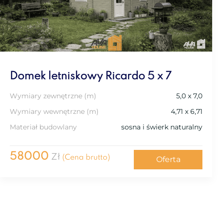
Domek letniskowy Ricardo 5 x 7
Wymiary zewnętrzne (m)
5,0 x 7,0
Wymiary wewnętrzne (m)
4,71 x 6,71
Materiał budowlany
sosna i świerk naturalny
58000
Zł
(Cena brutto)
Oferta