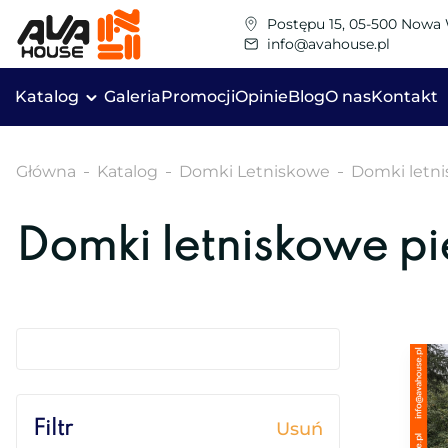
Postępu 15, 05-500 Nowa
info@avahouse.pl
Katalog
Galeria
Promocji
Opinie
Blog
O nas
Kontakt
Główna
Katalog
Domki Letniskowe
Domki letn
Domki letniskowe p
Filtr
Usuń