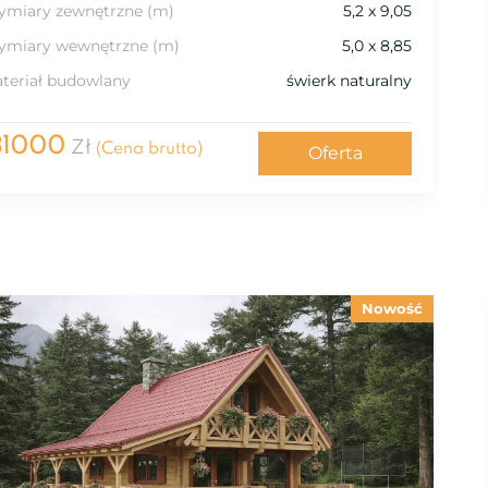
miary zewnętrzne (m)
5,2 x 9,05
miary wewnętrzne (m)
5,0 x 8,85
teriał budowlany
świerk naturalny
31000
Zł
(Cena brutto)
Oferta
Nowość