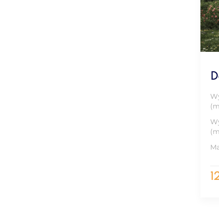
D
Wy
(m
Wy
(m
Ma
1