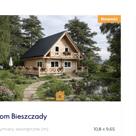
Nowość
om Bieszczady
miary zewnętrzne (m)
10,8 x 9,65