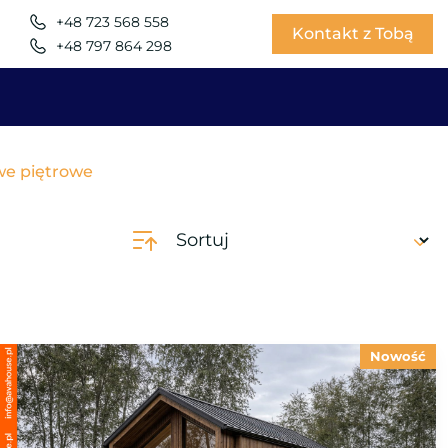
+48 723 568 558
Kontakt z Tobą
+48 797 864 298
we piętrowe
Nowość