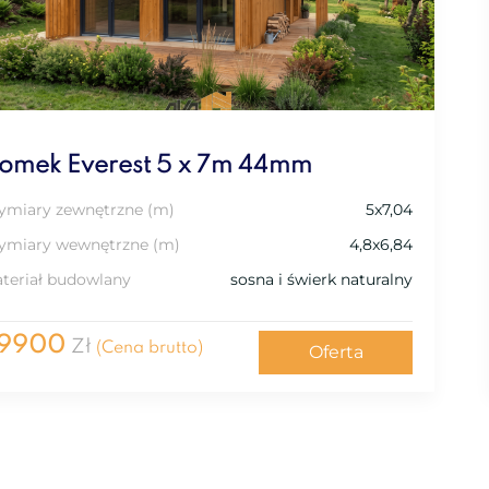
omek Everest 5 x 7m 44mm
miary zewnętrzne (m)
5x7,04
miary wewnętrzne (m)
4,8x6,84
teriał budowlany
sosna i świerk naturalny
9900
Zł
(Cena brutto)
Oferta