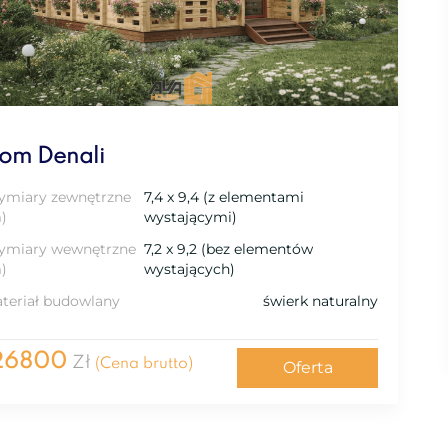
om Denali
miary zewnętrzne
7,4 x 9,4 (z elementami
)
wystającymi)
miary wewnętrzne
7,2 x 9,2 (bez elementów
)
wystających)
teriał budowlany
świerk naturalny
26800
Zł
(Cena brutto)
Oferta