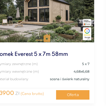
omek Everest 5 x 7m 58mm
miary zewnętrzne (m)
5 x 7
miary wewnętrzne (m)
4,68x6,68
teriał budowlany
sosna i świerk naturalny
3900
Zł
(Cena brutto)
Oferta