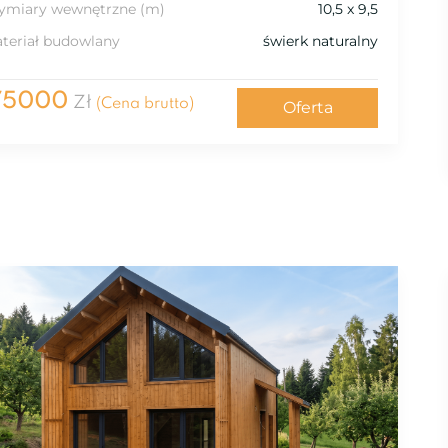
miary wewnętrzne (m)
10,5 x 9,5
teriał budowlany
świerk naturalny
75000
Zł
(Cena brutto)
Oferta