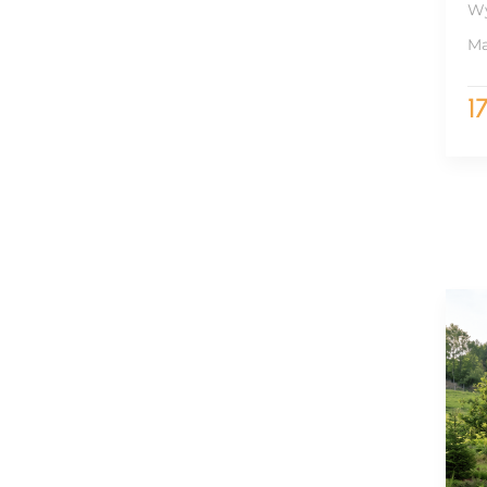
Wy
Ma
1