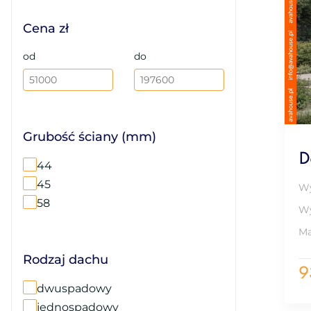
Cena zł
od
do
Grubość ściany (mm)
D
44
45
Wy
58
Wy
Ma
Rodzaj dachu
9
dwuspadowy
jednospadowy