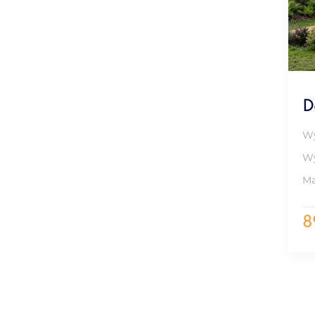
D
Wy
Wy
Ma
8