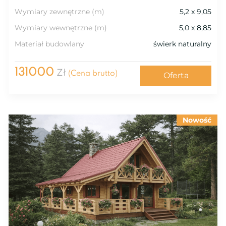
Wymiary zewnętrzne (m)
5,2 x 9,05
Wymiary wewnętrzne (m)
5,0 x 8,85
Materiał budowlany
świerk naturalny
131000
Zł
(Cena brutto)
Oferta
Nowość