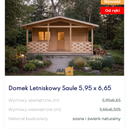
Nowość
Od ręki
Domek Letniskowy Saule 5,95 x 6,65
Wymiary zewnętrzne (m)
5,95x6,65
Wymiary wewnętrzne (m)
5,66x6,505
Materiał budowlany
sosna i świerk naturalny