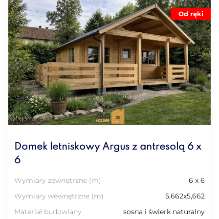
Od ręki
Domek letniskowy Argus z antresolą 6 x
6
Wymiary zewnętrzne (m)
6 x 6
Wymiary wewnętrzne (m)
5,662x5,662
Materiał budowlany
sosna i świerk naturalny