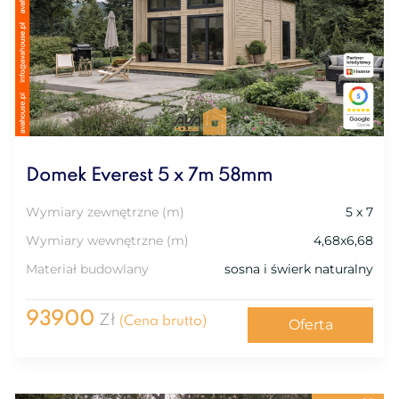
Domek Everest 5 x 7m 58mm
Wymiary zewnętrzne (m)
5 x 7
Wymiary wewnętrzne (m)
4,68x6,68
Materiał budowlany
sosna i świerk naturalny
93900
Zł
(Cena brutto)
Oferta