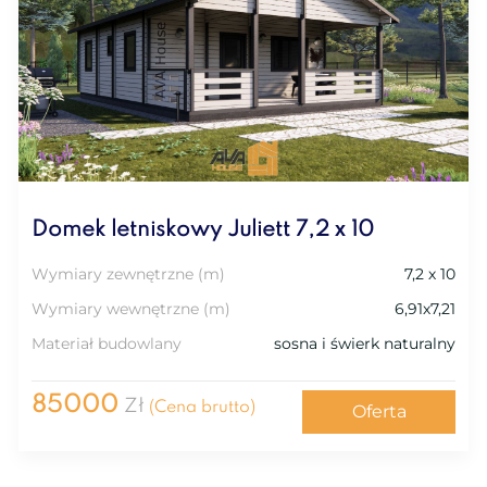
Domek letniskowy Juliett 7,2 х 10
Wymiary zewnętrzne (m)
7,2 х 10
Wymiary wewnętrzne (m)
6,91х7,21
Materiał budowlany
sosna i świerk naturalny
85000
Zł
(Cena brutto)
Oferta