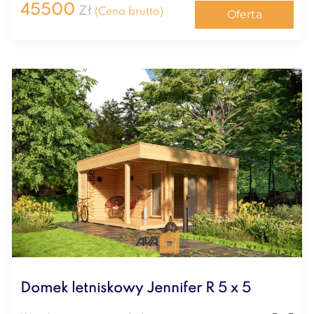
45500
Zł
(Cena brutto)
Oferta
Domek letniskowy Jennifer R 5 x 5