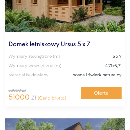
Domek letniskowy Ursus 5 х 7
Wymiary zewnętrzne (m)
5 х 7
Wymiary wewnętrzne (m)
4,71x6,71
Materiał budowlany
sosna i świerk naturalny
53000 Zł
Oferta
51000
Zł
(Cena brutto)