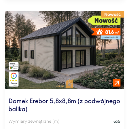
Nowość
Domek Erebor 5,8x8,8m (z podwójnego
balika)
Wymiary zewnętrzne (m)
6x9