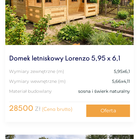
Domek letniskowy Lorenzo 5,95 x 6,1
Wymiary zewnętrzne (m)
5,95x6,1
Wymiary wewnętrzne (m)
5,66x4,11
Materiał budowlany
sosna i świerk naturalny
28500
Zł
(Cena brutto)
Oferta