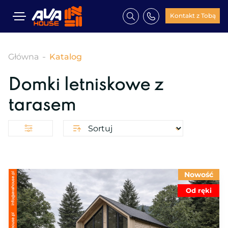
Kontakt z Tobą
Główna
Katalog
Domki letniskowe z
tarasem
Nowość
Od ręki