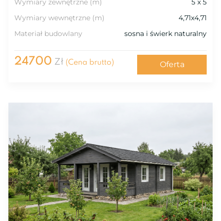
Wymiary zewnętrzne (m)
5 x 5
Wymiary wewnętrzne (m)
4,71x4,71
Materiał budowlany
sosna i świerk naturalny
24700
Zł
(Cena brutto)
Oferta