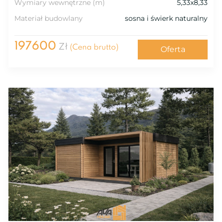
Wymiary wewnętrzne (m)
5,33x8,33
Materiał budowlany
sosna i świerk naturalny
197600
Zł
(Cena brutto)
Oferta