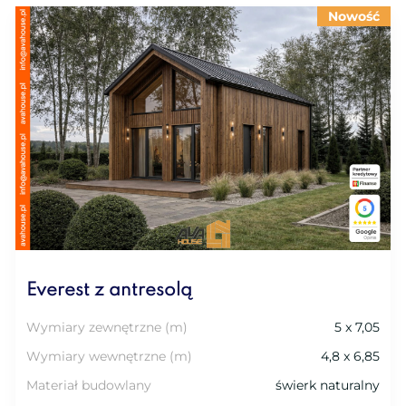
Nowość
Everest z antresolą
Wymiary zewnętrzne (m)
5 x 7,05
Wymiary wewnętrzne (m)
4,8 x 6,85
Materiał budowlany
świerk naturalny