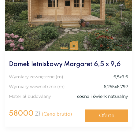
Domek letniskowy Margaret 6,5 x 9,6
Wymiary zewnętrzne (m)
6,5x9,6
Wymiary wewnętrzne (m)
6,255x6,797
Materiał budowlany
sosna i świerk naturalny
58000
Zł
(Cena brutto)
Oferta