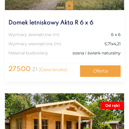
Domek letniskowy Akta R 6 x 6
Wymiary zewnętrzne (m)
6 x 6
Wymiary wewnętrzne (m)
5,71x4,21
Materiał budowlany
sosna i świerk naturalny
27500
Zł
(Cena brutto)
Oferta
Od ręki