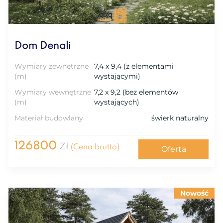
Dom Denali
Wymiary zewnętrzne
7,4 x 9,4 (z elementami
(m)
wystającymi)
Wymiary wewnętrzne
7,2 x 9,2 (bez elementów
(m)
wystających)
Materiał budowlany
świerk naturalny
126800
Zł
(Cena brutto)
Oferta
Nowość