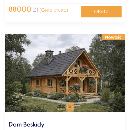
88000
Zł
(Cena brutto)
Oferta
Nowość
Dom Beskidy