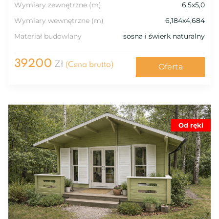
Wymiary zewnętrzne (m)
6,5x5,0
Wymiary wewnętrzne (m)
6,184x4,684
Materiał budowlany
sosna i świerk naturalny
39200
Zł
(Cena brutto)
Oferta
Od ręki