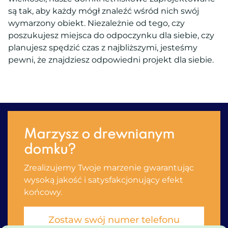
są tak, aby każdy mógł znaleźć wśród nich swój
wymarzony obiekt. Niezależnie od tego, czy
poszukujesz miejsca do odpoczynku dla siebie, czy
planujesz spędzić czas z najbliższymi, jesteśmy
pewni, że znajdziesz odpowiedni projekt dla siebie.
Marzysz o drewnianym
domku?
Zrealizujemy Twoje marzenie gwarantując
wysoką jakość i satysfakсjonujący efekt
końcowy.
Zostaw swój numer telefonu