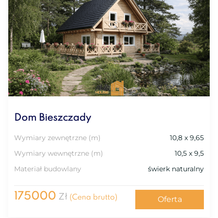
Dom Bieszczady
Wymiary zewnętrzne (m)
10,8 x 9,65
Wymiary wewnętrzne (m)
10,5 x 9,5
Materiał budowlany
świerk naturalny
175000
Zł
(Cena brutto)
Oferta