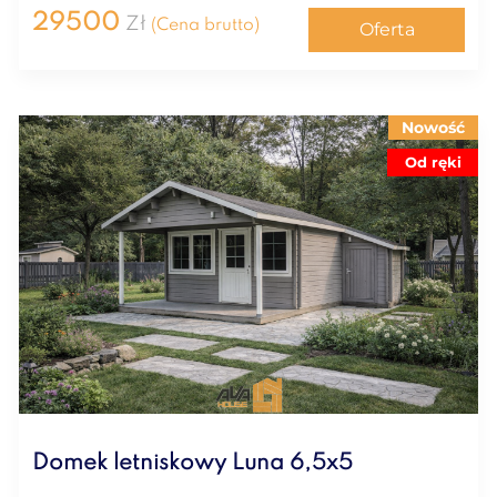
29500
Zł
(Cena brutto)
Oferta
Nowość
Od ręki
Domek letniskowy Luna 6,5x5