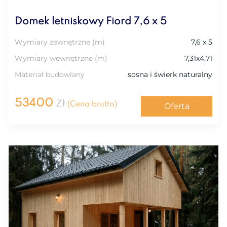
Domek letniskowy Fiord 7,6 x 5
Wymiary zewnętrzne (m)
7,6 x 5
Wymiary wewnętrzne (m)
7,31x4,71
Materiał budowlany
sosna i świerk naturalny
53400
Zł
(Cena brutto)
Oferta