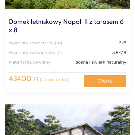
Domek letniskowy Napoli II z tarasem 6
x 8
Wymiary zewnętrzne (m)
6x8
Wymiary wewnętrzne (m)
5,8x7,8
Materiał budowlany
sosna i świerk naturalny
43400
Zł
(Cena brutto)
Oferta