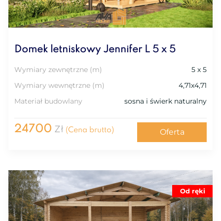
Domek letniskowy Jennifer L 5 x 5
Wymiary zewnętrzne (m)
5 x 5
Wymiary wewnętrzne (m)
4,71x4,71
Materiał budowlany
sosna i świerk naturalny
24700
Zł
(Cena brutto)
Oferta
Od ręki