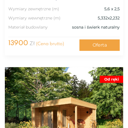
Wymiary zewnętrzne (m)
5,6 x 2,5
Wymiary wewnętrzne (m)
5,332x2,232
Materiał budowlany
sosna i świerk naturalny
13900
Zł
(Cena brutto)
Oferta
Od ręki