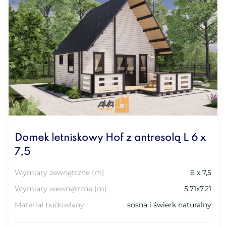
Domek letniskowy Hof z antresolą L 6 x
7,5
Wymiary zewnętrzne (m)
6 x 7,5
Wymiary wewnętrzne (m)
5,71x7,21
Materiał budowlany
sosna i świerk naturalny