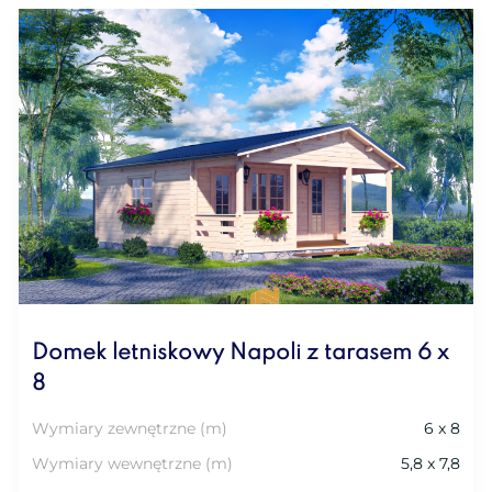
Domek letniskowy Napoli z tarasem 6 x
8
Wymiary zewnętrzne (m)
6 x 8
Wymiary wewnętrzne (m)
5,8 x 7,8